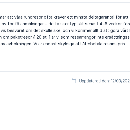
r att våra rundresor ofta kräver ett minsta deltagarantal för att
öljd av för få anmälningar – detta sker typiskt senast 4–6 veckor fö
tvis besväret om det skulle ske, och vi kommer alltid att göra vårt b
n om paketresor § 20 st. 1 är vi som researrangör inte ersättnings
d av avbokningen. Vi är endast skyldiga att återbetala resans pris.
Uppdaterad den: 12/03/20