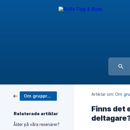
Artiklar om:
Om gru
Om gruppresor
Finns det e
Relaterade artiklar
deltagare
Ålder på våra resenärer?