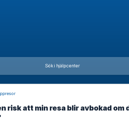
ppresor
n risk att min resa blir avbokad om d
?