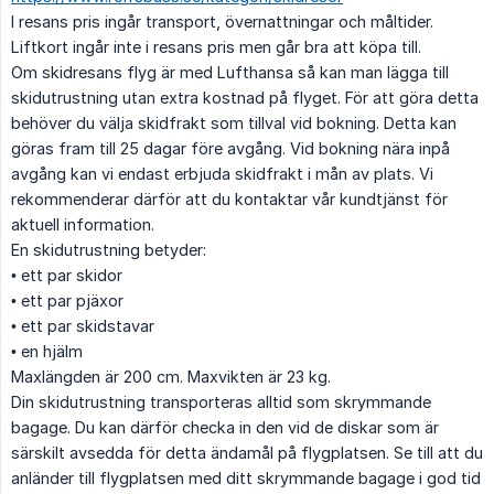
I resans pris ingår transport, övernattningar och måltider.
Liftkort ingår inte i resans pris men går bra att köpa till.
Om skidresans flyg är med Lufthansa så kan man lägga till
skidutrustning utan extra kostnad på flyget. För att göra detta
behöver du välja skidfrakt som tillval vid bokning. Detta kan
göras fram till 25 dagar före avgång. Vid bokning nära inpå
avgång kan vi endast erbjuda skidfrakt i mån av plats. Vi
rekommenderar därför att du kontaktar vår kundtjänst för
aktuell information.
En skidutrustning betyder:
• ett par skidor
• ett par pjäxor
• ett par skidstavar
• en hjälm
Maxlängden är 200 cm. Maxvikten är 23 kg.
Din skidutrustning transporteras alltid som skrymmande
bagage. Du kan därför checka in den vid de diskar som är
särskilt avsedda för detta ändamål på flygplatsen. Se till att du
anländer till flygplatsen med ditt skrymmande bagage i god tid