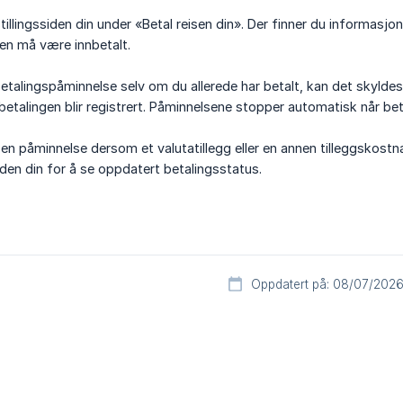
tillingssiden din under «Betal reisen din». Der finner du informasj
gen må være innbetalt.
talingspåminnelse selv om du allerede har betalt, kan det skyldes at
etalingen blir registrert. Påminnelsene stopper automatisk når beta
n påminnelse dersom et valutatillegg eller en annen tilleggskostnad 
iden din for å se oppdatert betalingsstatus.
Oppdatert på: 08/07/202