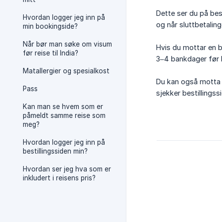
Dette ser du på bes
Hvordan logger jeg inn på
og når sluttbetalin
min bookingside?
Når bør man søke om visum
Hvis du mottar en be
før reise til India?
3–4 bankdager før b
Matallergier og spesialkost
Du kan også motta e
Pass
sjekker bestillingss
Kan man se hvem som er
påmeldt samme reise som
meg?
Hvordan logger jeg inn på
bestillingssiden min?
Hvordan ser jeg hva som er
inkludert i reisens pris?