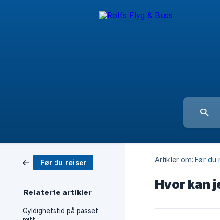
Artikler om:
Før du 
Før du reiser
Hvor kan j
Relaterte artikler
Gyldighetstid på passet
mitt