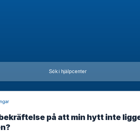
ingar
bekräftelse på att min hytt inte ligg
en?