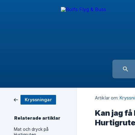
Artiklar om:
Kryssn
Kryssningar
Kan jag få 
Relaterade artiklar
Hurtigrut
Mat och dryck på
Hurtigruten