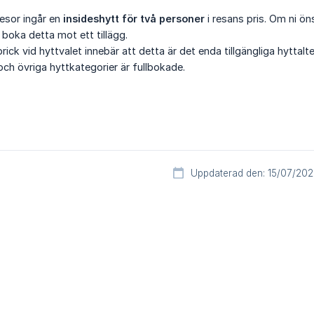
esor ingår en
insideshytt för två personer
i resans pris. Om ni ö
 boka detta mot ett tillägg.
prick vid hyttvalet innebär att detta är det enda tillgängliga hytta
och övriga hyttkategorier är fullbokade.
Uppdaterad den: 15/07/20