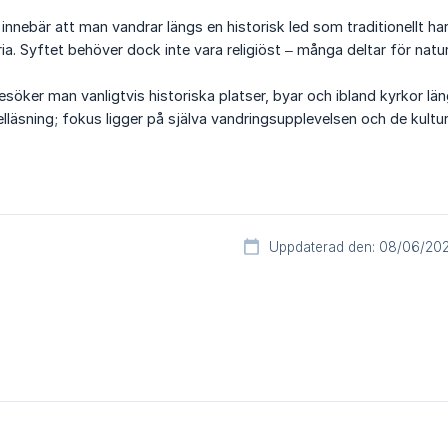
innebär att man vandrar längs en historisk led som traditionellt har 
ria. Syftet behöver dock inte vara religiöst – många deltar för natu
söker man vanligtvis historiska platser, byar och ibland kyrkor län
lläsning; fokus ligger på själva vandringsupplevelsen och de kulture
Uppdaterad den: 08/06/20