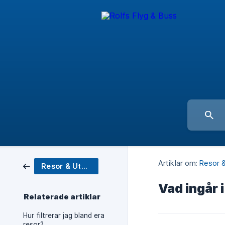
Artiklar om:
Resor 
Resor & Utbud
Vad ingår 
Relaterade artiklar
Hur filtrerar jag bland era
resor?