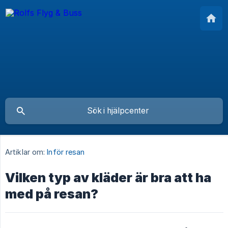
Artiklar om:
Inför resan
Vilken typ av kläder är bra att ha
med på resan?