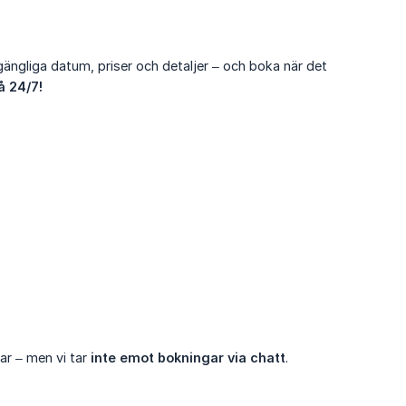
lgängliga datum, priser och detaljer – och boka när det
å 24/7!
ar – men vi tar
inte emot bokningar via chatt
.