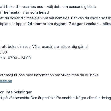
t att boka din resa hos oss – välj det som passar dig bäst:
vår hemsida – när som helst!
t du bokar din resa själv via vår hemsida. Där kan du enkelt se til
bbplats är öppen
24 timmar om dygnet, 7 dagar i veckan – allts
n
 att boka din resa. Våra resesäljare hjälper dig gärna!
0 00
 kl. 07.00 – 24.00
tt mejl till oss med information om vilken resa du vill boka.
buss.se
gor, inte bokningar
tt på vår hemsida. Den är perfekt för snabba frågor eller fundering