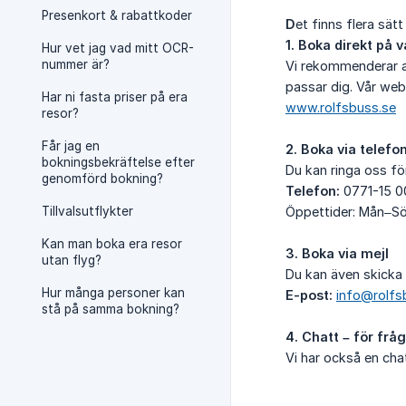
Presenkort & rabattkoder
D
et finns flera sät
1. Boka direkt på 
Hur vet jag vad mitt OCR-
nummer är?
Vi rekommenderar at
passar dig. Vår we
Har ni fasta priser på era
www.rolfsbuss.se
resor?
Får jag en
2. Boka via telefo
bokningsbekräftelse efter
Du kan ringa oss för
genomförd bokning?
Telefon:
0771-15 0
Tillvalsutflykter
Öppettider: Mån–Sön
Kan man boka era resor
3. Boka via mejl
utan flyg?
Du kan även skicka e
Hur många personer kan
E-post:
info@rolfs
stå på samma bokning?
4. Chatt – för frå
Vi har också en cha