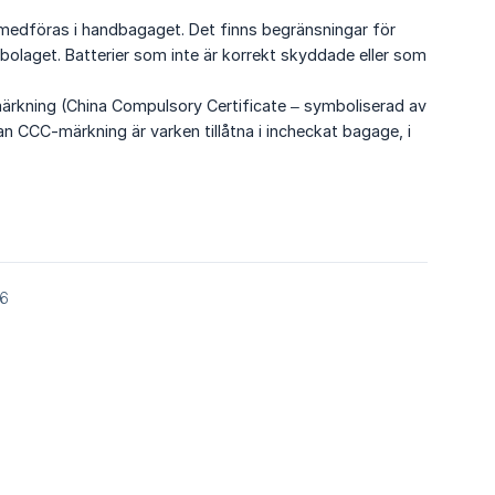
 medföras i handbagaget. Det finns begränsningar för
olaget. Batterier som inte är korrekt skyddade eller som
märkning (China Compulsory Certificate – symboliserad av
n CCC-märkning är varken tillåtna i incheckat bagage, i
26