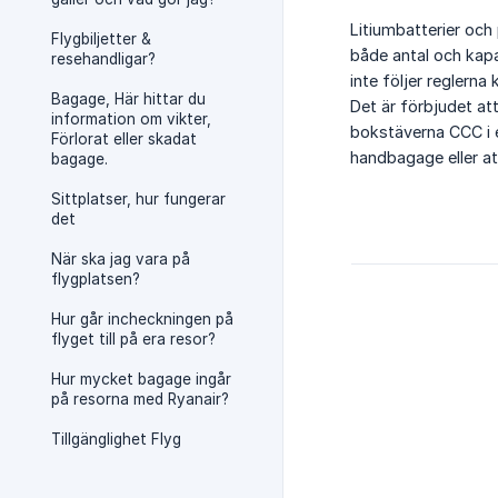
Litiumbatterier och
Flygbiljetter &
både antal och kap
resehandligar?
inte följer reglern
Bagage, Här hittar du
Det är förbjudet at
information om vikter,
bokstäverna CCC i e
Förlorat eller skadat
handbagage eller a
bagage.
Sittplatser, hur fungerar
det
När ska jag vara på
flygplatsen?
Hur går incheckningen på
flyget till på era resor?
Hur mycket bagage ingår
på resorna med Ryanair?
Tillgänglighet Flyg