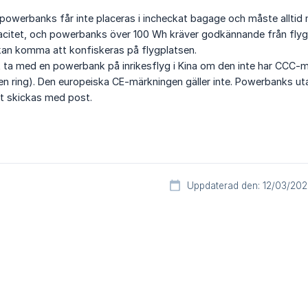
 powerbanks får inte placeras i incheckat bagage och måste alltid
acitet, och powerbanks över 100 Wh kräver godkännande från flygb
a kan komma att konfiskeras på flygplatsen.
t ta med en powerbank på inrikesflyg i Kina om den inte har CCC-
n ring). Den europeiska CE-märkningen gäller inte. Powerbanks uta
tt skickas med post.
Uppdaterad den: 12/03/20