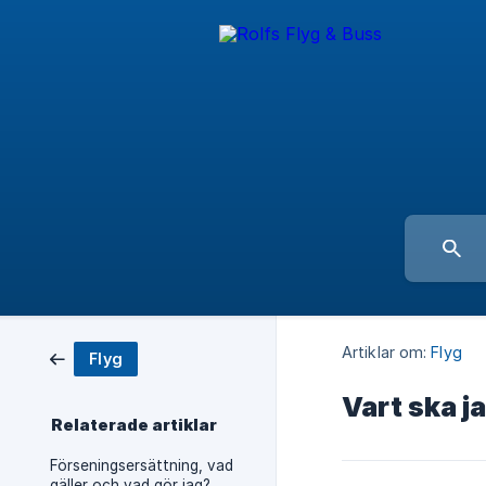
Artiklar om:
Flyg
Flyg
Vart ska j
Relaterade artiklar
Förseningsersättning, vad
gäller och vad gör jag?